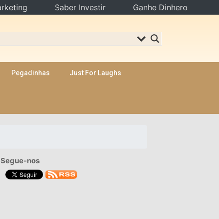
rketing
Saber Investir
Ganhe Dinhero
Pegadinhas
Just For Laughs
Segue-nos