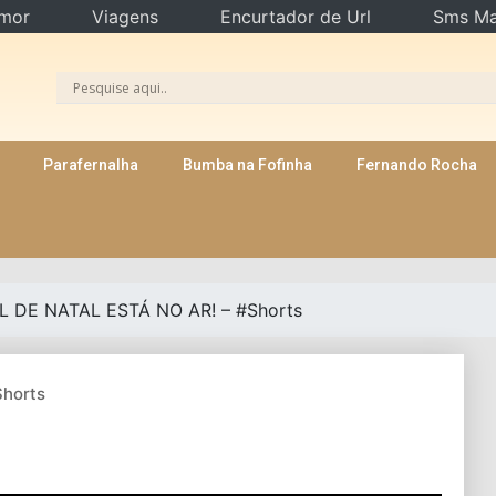
mor
Viagens
Encurtador de Url
Sms Ma
Parafernalha
Bumba na Fofinha
Fernando Rocha
L DE NATAL ESTÁ NO AR! – #Shorts
horts