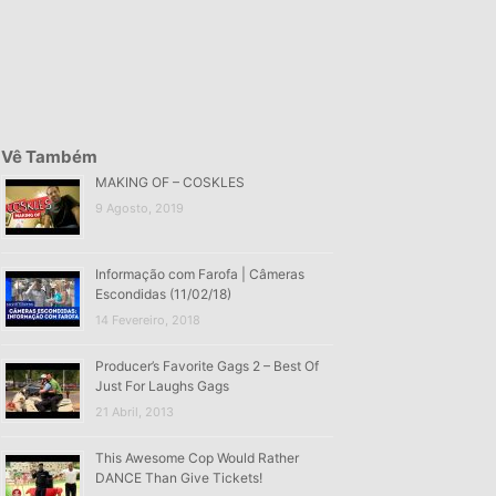
Vê Também
MAKING OF – COSKLES
9 Agosto, 2019
Informação com Farofa | Câmeras
Escondidas (11/02/18)
14 Fevereiro, 2018
Producer’s Favorite Gags 2 – Best Of
Just For Laughs Gags
21 Abril, 2013
This Awesome Cop Would Rather
DANCE Than Give Tickets!