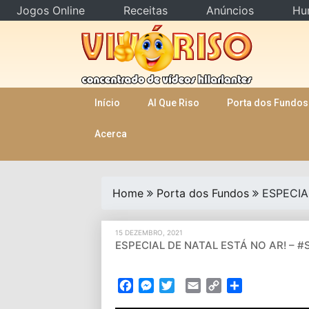
Jogos Online
Receitas
Anúncios
Hu
Skip
to
content
Início
AI Que Riso
Porta dos Fundos
Acerca
Home
Porta dos Fundos
ESPECIA
15 DEZEMBRO, 2021
ESPECIAL DE NATAL ESTÁ NO AR! – #S
Facebook
Messenger
Twitter
Email
Copy
Partilhar
Link