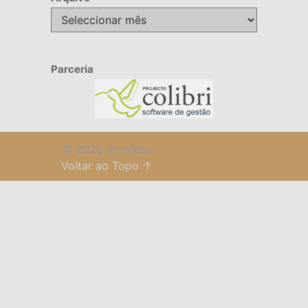
Arquivo
Parceria
© 2026 VivóRiso
Voltar ao Topo ↑