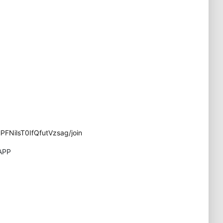
FNilsT0IfQfutVzsag/join
APP