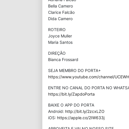
Bella Camero
Clarice Falcão
Dida Camero
ROTEIRO
Joyce Muller
Maria Santos
DIREÇÃO
Bianca Frossard
SEJA MEMBRO DO PORTA+
https://www.youtube.com/channel/UCEWHP
ENTRE NO CANAL DO PORTA NO WHATS
https://bit.ly/ZapdoPorta
BAIXE O APP DO PORTA
Android:
http://bit.ly/2zcxLZO
iOS:
https://apple.co/2IW633j
APROVEITA E VAI NO NOSSO SITE