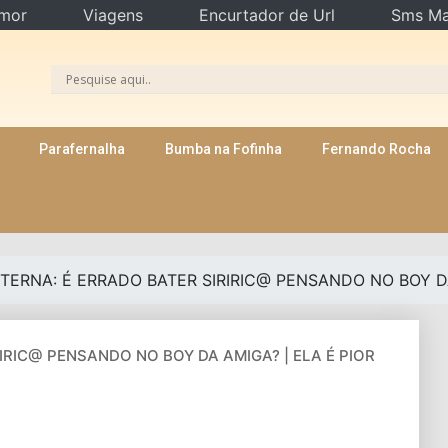
mor
Viagens
Encurtador de Url
Sms Ma
Parafernalha
Bumba na Fofinha
Fernando Rocha
NTERNA: É ERRADO BATER SIRIRIC@ PENSANDO NO BOY DA
RIRIC@ PENSANDO NO BOY DA AMIGA? | ELA É PIOR