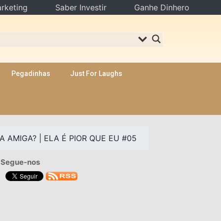
rketing
Saber Investir
Ganhe Dinhero
Pegadinhas
Just For Laughs
 AMIGA? | ELA É PIOR QUE EU #05
Segue-nos