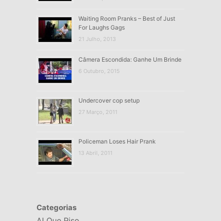
Waiting Room Pranks – Best of Just
For Laughs Gags
21 Julho, 2013
Câmera Escondida: Ganhe Um Brinde
6 Outubro, 2015
Undercover cop setup
27 Março, 2011
Policeman Loses Hair Prank
13 Abril, 2011
Categorias
AI Que Riso