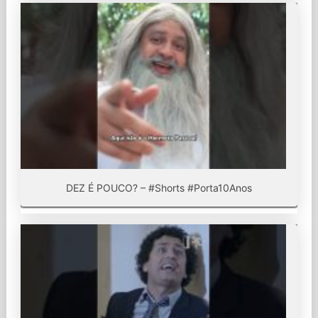
DEZ É POUCO? – #Shorts #Porta10Anos