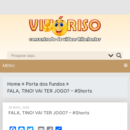
Skip
to
content
MENU
Home
Porta dos Fundos
FALA, TINO! VAI TER JOGO? – #Shorts
28 MAIO, 2026
FALA, TINO! VAI TER JOGO? – #Shorts
Facebook
Messenger
Twitter
Email
Copy
Partilhar