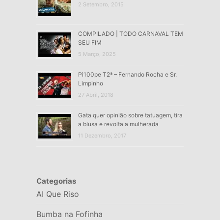
2 Setembro, 2015
COMPILADO | TODO CARNAVAL TEM
SEU FIM
5 Março, 2025
Pi100pe T2ª – Fernando Rocha e Sr.
Limpinho
27 Abril, 2018
Gata quer opinião sobre tatuagem, tira
a blusa e revolta a mulherada
11 Dezembro, 2017
Categorias
AI Que Riso
Bumba na Fofinha