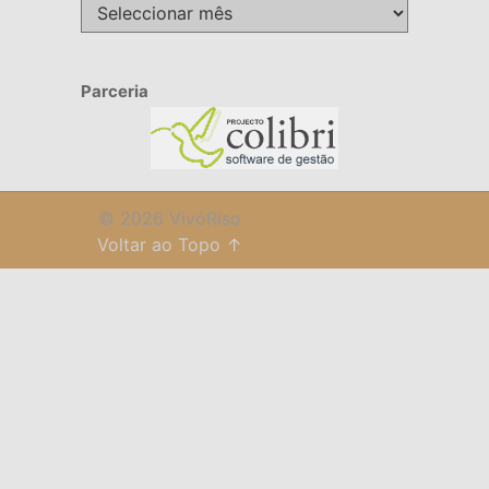
Arquivo
Parceria
© 2026 VivóRiso
Voltar ao Topo ↑