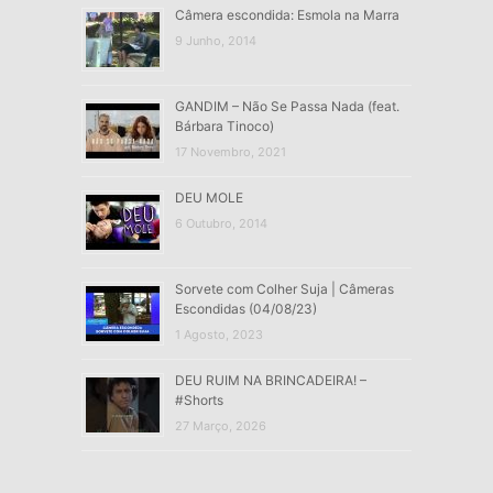
Câmera escondida: Esmola na Marra
9 Junho, 2014
GANDIM – Não Se Passa Nada (feat.
Bárbara Tinoco)
17 Novembro, 2021
DEU MOLE
6 Outubro, 2014
Sorvete com Colher Suja | Câmeras
Escondidas (04/08/23)
1 Agosto, 2023
DEU RUIM NA BRINCADEIRA! –
#Shorts
27 Março, 2026