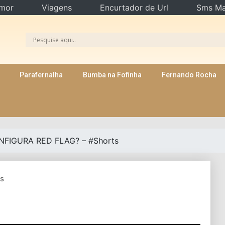
mor
Viagens
Encurtador de Url
Sms Ma
Parafernalha
Bumba na Fofinha
Fernando Rocha
NFIGURA RED FLAG? – #Shorts
s