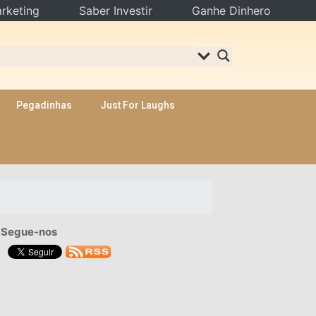
rketing
Saber Investir
Ganhe Dinhero
Pegadinhas
Just For Laughs
Segue-nos