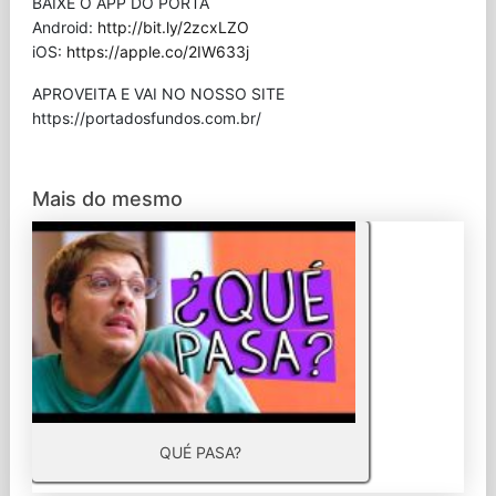
BAIXE O APP DO PORTA
Android:
http://bit.ly/2zcxLZO
iOS:
https://apple.co/2IW633j
APROVEITA E VAI NO NOSSO SITE
⁠https://portadosfundos.com.br/
Mais do mesmo
QUÉ PASA?