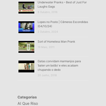
Underwater Pranks – Best of Just For
Laughs Gags
8 Outubro, 2016
Lopes no Posto | Câmeras Escondidas
(04/10/24)
2 Outubro, 2024
Sort of Homeless Man Prank
19 Maio, 2011
Gatas convidam marmanjos para
‘bater um bolão’ e eles acabam
chupando o dedo
20 Junho, 2018
Categorias
AI Que Riso