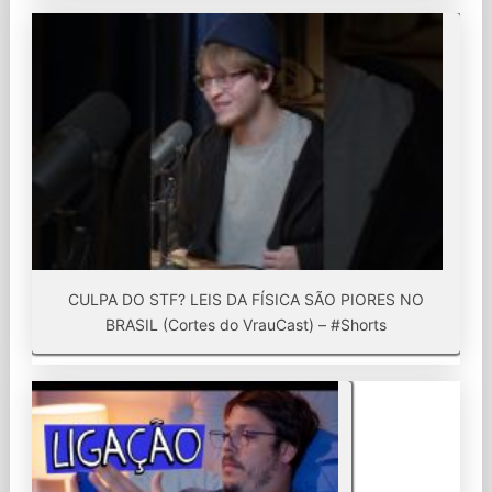
CULPA DO STF? LEIS DA FÍSICA SÃO PIORES NO
BRASIL (Cortes do VrauCast) – #Shorts