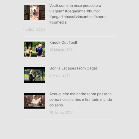
Você comeria esse pedido pra
viagem? #pegadinha #humor
#pegadinhassilviosantos #shorts
#comedia
1 Julho, 2024
Knock Out Tool!
18 Março, 2011
Gorilla Escapes From Cage!
6 Maio, 2011
Açougueiro malandro tenta passar a
perna nos clientes e tira todo mundo
do sério
18 Julho, 2017