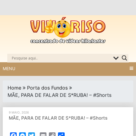
Skip
to
content
MENU
Home
Porta dos Fundos
MÃE, PARA DE FALAR DE S*RUBA! – #Shorts
9 MAIO, 2026
MÃE, PARA DE FALAR DE S*RUBA! – #Shorts
Facebook
Messenger
Twitter
Email
Copy
Partilhar