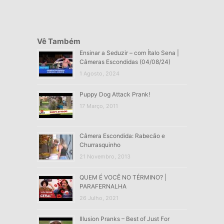
Vê Também
Ensinar a Seduzir – com Ítalo Sena |
Câmeras Escondidas (04/08/24)
1 Agosto, 2024
Puppy Dog Attack Prank!
17 Março, 2011
Câmera Escondida: Rabecão e
Churrasquinho
21 Novembro, 2013
QUEM É VOCÊ NO TÉRMINO? |
PARAFERNALHA
26 Julho, 2021
Illusion Pranks – Best of Just For