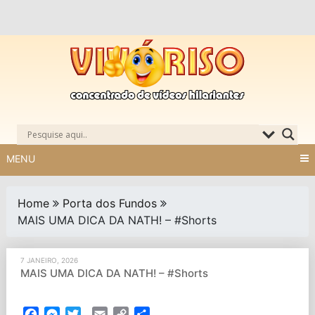
Skip
to
content
MENU
Home
Porta dos Fundos
MAIS UMA DICA DA NATH! – #Shorts
7 JANEIRO, 2026
MAIS UMA DICA DA NATH! – #Shorts
Facebook
Messenger
Twitter
Email
Copy
Partilhar