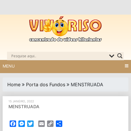
Skip
to
content
MENU
Home
Porta dos Fundos
MENSTRUADA
15 JANEIRO, 2022
MENSTRUADA
Facebook
Messenger
Twitter
Email
Copy
Partilhar
Link