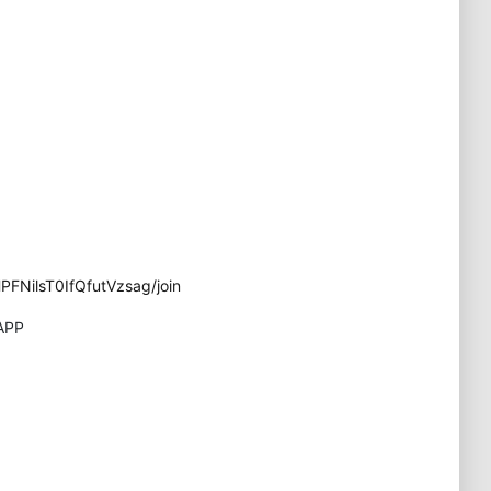
FNilsT0IfQfutVzsag/join
APP