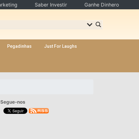
rketing
Saber Investir
Ganhe Dinhero
Pegadinhas
Just For Laughs
Segue-nos