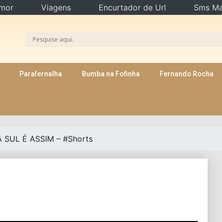
mor
Viagens
Encurtador de Url
Sms Ma
Parafernalha
Bumba na Fofinha
Fernando Rocha
 SUL É ASSIM – #Shorts