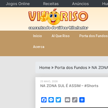
Jogos Online
Receitas
Anúncios
Hu
Skip
to
content
Início
AI Que Riso
Porta dos Fundos
Acerca
Home
Porta dos Fundos
NA ZONA
25 MAIO, 2026
NA ZONA SUL É ASSIM – #Shorts
Facebook
Messenger
Twitter
Email
Copy
Partilhar
Link