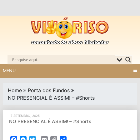
Skip
to
content
MENU
Home
Porta dos Fundos
NO PRESENCIAL É ASSIM! – #Shorts
17 SETEMBRO, 2025
NO PRESENCIAL É ASSIM! – #Shorts
Facebook
Messenger
Twitter
Email
Copy
Partilhar