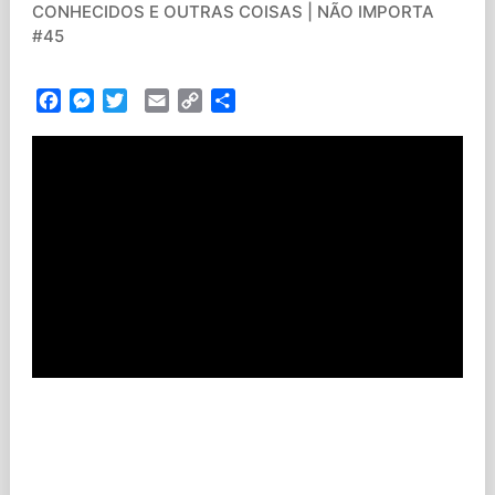
CONHECIDOS E OUTRAS COISAS | NÃO IMPORTA
#45
Facebook
Messenger
Twitter
Email
Copy
Partilhar
Link