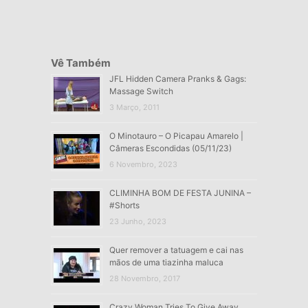
Vê Também
JFL Hidden Camera Pranks & Gags:
Massage Switch
3 Março, 2011
O Minotauro – O Picapau Amarelo |
Câmeras Escondidas (05/11/23)
6 Novembro, 2023
CLIMINHA BOM DE FESTA JUNINA –
#Shorts
23 Junho, 2023
Quer remover a tatuagem e cai nas
mãos de uma tiazinha maluca
28 Novembro, 2017
Crazy Woman Tries To Give Away