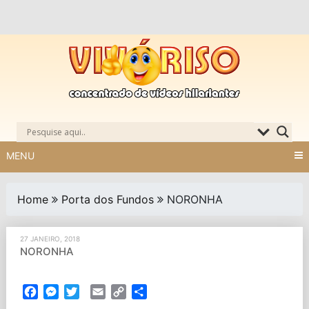
Skip
to
content
MENU
Home
Porta dos Fundos
NORONHA
27 JANEIRO, 2018
NORONHA
Facebook
Messenger
Twitter
Email
Copy
Partilhar
Link