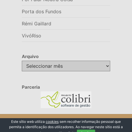
Porta dos Fundos
Rémi Gaillard
VivóRiso
Arquivo
Arquivo
Parceria
© 2026 VivóRiso
Este sítio web utiliza
cookies
sem recolher informação pessoal que
permita a identificação dos utilizadores. Ao navegar neste sítio está a
Voltar ao Topo ↑