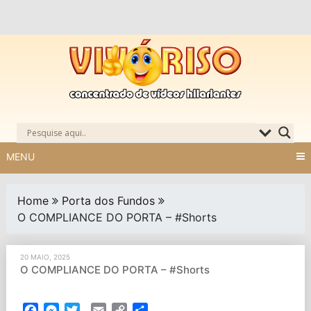
Skip
to
content
MENU
Home
Porta dos Fundos
O COMPLIANCE DO PORTA – #Shorts
20 MAIO, 2025
O COMPLIANCE DO PORTA – #Shorts
Facebook
Messenger
Twitter
Email
Copy
Partilhar