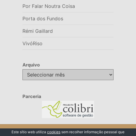
Por Falar Noutra Coisa
Porta dos Fundos
Rémi Gaillard
VivóRiso
Arquivo
Arquivo
Parceria
© 2026 VivóRiso
Este sítio web utiliza
cookies
sem recolher informação pessoal que