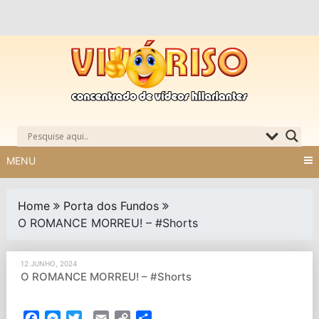
Skip
to
content
MENU
Home
Porta dos Fundos
O ROMANCE MORREU! – #Shorts
12 JUNHO, 2024
O ROMANCE MORREU! – #Shorts
Facebook
Messenger
Twitter
Email
Copy
Partilhar