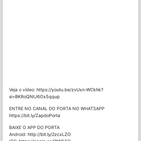
Veja o vídeo:
https://youtu.be/zvUxn-WCkhk?
si=BKRoQNtJ6Ox5qqup
ENTRE NO CANAL DO PORTA NO WHATSAPP
https://bit.ly/ZapdoPorta
BAIXE O APP DO PORTA
Android:
http://bit.ly/2zcxLZO