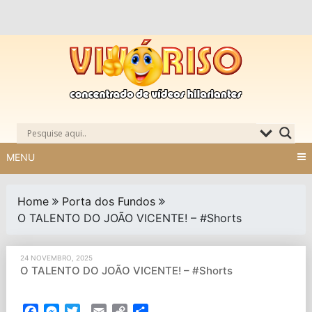
Skip
to
content
MENU
Home
Porta dos Fundos
O TALENTO DO JOÃO VICENTE! – #Shorts
24 NOVEMBRO, 2025
O TALENTO DO JOÃO VICENTE! – #Shorts
Facebook
Messenger
Twitter
Email
Copy
Partilhar