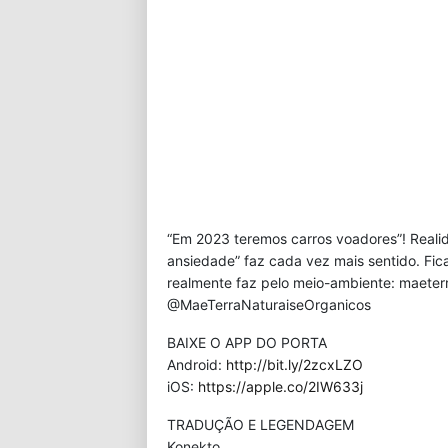
“Em 2023 teremos carros voadores”! Reali
ansiedade” faz cada vez mais sentido. Fica
realmente faz pelo meio-ambiente: maeterr
@MaeTerraNaturaiseOrganicos
BAIXE O APP DO PORTA
Android:
http://bit.ly/2zcxLZO
iOS:
https://apple.co/2IW633j
TRADUÇÃO E LEGENDAGEM
Konekto