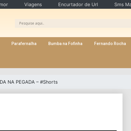
mor
Viagens
Encurtador de Url
Sms Ma
Parafernalha
Bumba na Fofinha
Fernando Rocha
A NA PEGADA – #Shorts