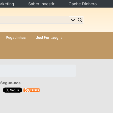
rketing
Saber Investir
Ganhe Dinhero
Pegadinhas
Just For Laughs
Segue-nos