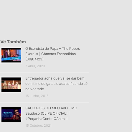
Vê Também
O Exorcista do Papa – The Pope’s
Exorcist | Câmeras Escondidas
(09/04/23)
7 Abril, 2023
Entregador acha que vai se dar bem
com time de gatas e acaba ficando só
na vontade
15 Junho, 2018
SAUDADES DO MEU AVÔ – MC
Saudoso (CLIPE OFICIAL) |
#PeçanhaContraOAnimal
15 Outubro, 2021