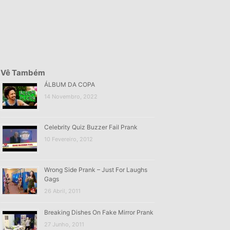
Vê Também
ÁLBUM DA COPA
14 Novembro, 2022
Celebrity Quiz Buzzer Fail Prank
10 Fevereiro, 2012
Wrong Side Prank – Just For Laughs
Gags
26 Abril, 2011
Breaking Dishes On Fake Mirror Prank
27 Junho, 2011