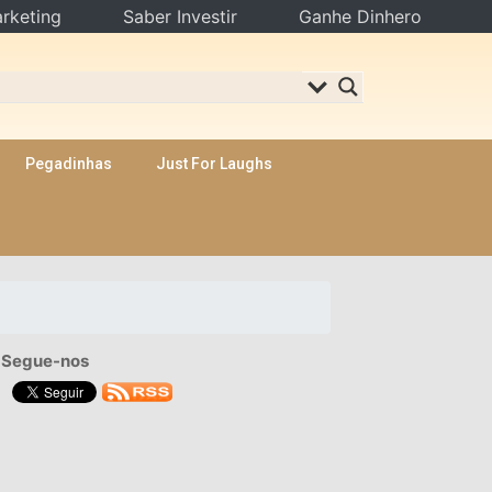
rketing
Saber Investir
Ganhe Dinhero
Pegadinhas
Just For Laughs
Segue-nos