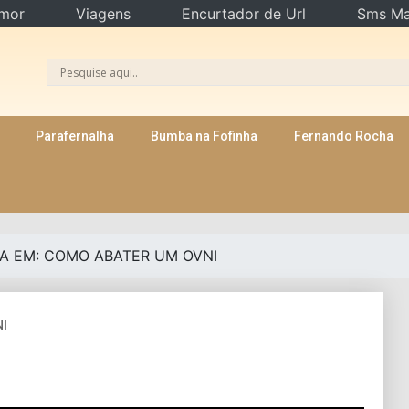
mor
Viagens
Encurtador de Url
Sms Ma
Parafernalha
Bumba na Fofinha
Fernando Rocha
A EM: COMO ABATER UM OVNI
I