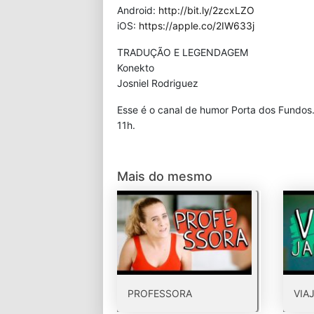
Android:
http://bit.ly/2zcxLZO
iOS:
https://apple.co/2IW633j
TRADUÇÃO E LEGENDAGEM
Konekto
Josniel Rodriguez
Esse é o canal de humor Porta dos Fundos
11h.
Mais do mesmo
PROFESSORA
VIA