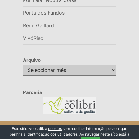
Por Falar Noutra Coisa
Porta dos Fundos
Rémi Gaillard
VivóRiso
Arquivo
Arquivo
Parceria
© 2026 VivóRiso
Este sítio web utiliza
cookies
sem recolher informação pessoal que
permita a identificação dos utilizadores. Ao navegar neste sítio está a
Voltar ao Topo ↑