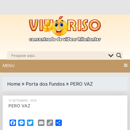
Skip
to
content
MENU
Home
Porta dos Fundos
PERO VAZ
10 SETEMBRO, 2016
PERO VAZ
Facebook
Messenger
Twitter
Email
Copy
Partilhar
Link