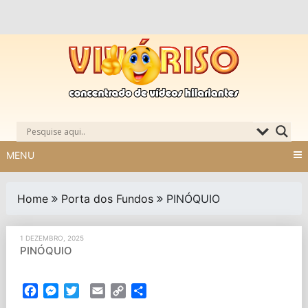
Skip
to
content
MENU
Home
Porta dos Fundos
PINÓQUIO
1 DEZEMBRO, 2025
PINÓQUIO
Facebook
Messenger
Twitter
Email
Copy
Partilhar
Link