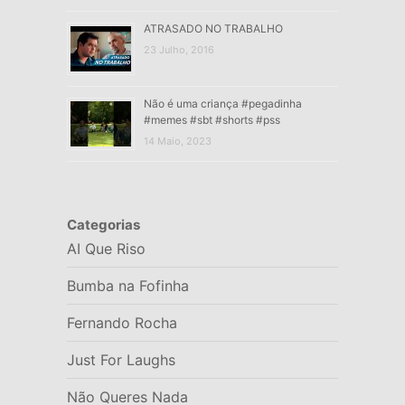
ATRASADO NO TRABALHO
23 Julho, 2016
Não é uma criança #pegadinha
#memes #sbt #shorts #pss
14 Maio, 2023
Categorias
AI Que Riso
Bumba na Fofinha
Fernando Rocha
Just For Laughs
Não Queres Nada