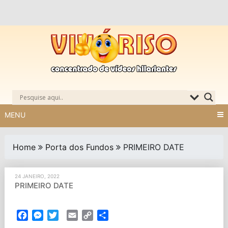
Skip
to
content
MENU
Home
Porta dos Fundos
PRIMEIRO DATE
24 JANEIRO, 2022
PRIMEIRO DATE
Facebook
Messenger
Twitter
Email
Copy
Partilhar
Link