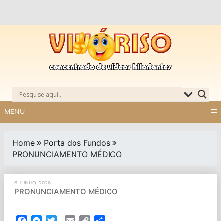
Skip
to
content
MENU
Home
Porta dos Fundos
PRONUNCIAMENTO MÉDICO
6 JUNHO, 2026
PRONUNCIAMENTO MÉDICO
Facebook
Messenger
Twitter
Email
Copy
Partilhar