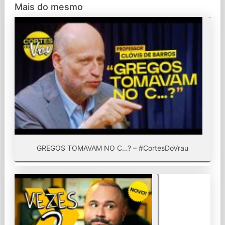
Mais do mesmo
GREGOS TOMAVAM NO C…? – #CortesDoVrau