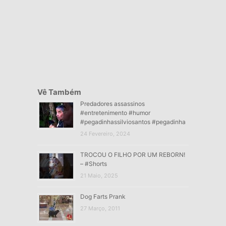
Vê Também
Predadores assassinos
#entretenimento #humor
#pegadinhassilviosantos #pegadinha
24 Fevereiro, 2024
TROCOU O FILHO POR UM REBORN!
– #Shorts
21 Maio, 2025
Dog Farts Prank
27 Março, 2011