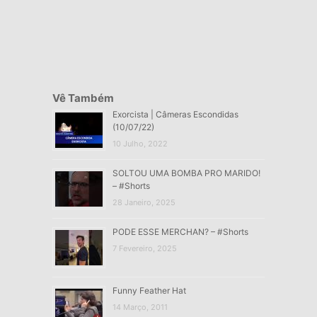
Vê Também
Exorcista | Câmeras Escondidas
(10/07/22)
10 Julho, 2022
SOLTOU UMA BOMBA PRO MARIDO!
– #Shorts
28 Janeiro, 2025
PODE ESSE MERCHAN? – #Shorts
7 Fevereiro, 2025
Funny Feather Hat
14 Março, 2011