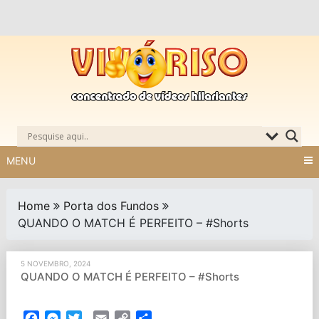
Skip
to
content
MENU
Home
Porta dos Fundos
QUANDO O MATCH É PERFEITO – #Shorts
5 NOVEMBRO, 2024
QUANDO O MATCH É PERFEITO – #Shorts
Facebook
Messenger
Twitter
Email
Copy
Partilhar