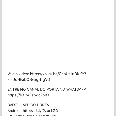
Veja o vídeo:
https://youtu.be/OaaUrHnOKKY?
si=UqHEaDOBvagN_gVQ
ENTRE NO CANAL DO PORTA NO WHATSAPP
https://bit.ly/ZapdoPorta
BAIXE O APP DO PORTA
Android:
http://bit.ly/2zcxLZO