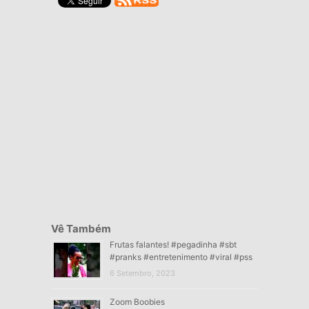
Vê Também
Frutas falantes! #pegadinha #sbt
#pranks #entretenimento #viral #pss
6 Setembro, 2023
Zoom Boobies