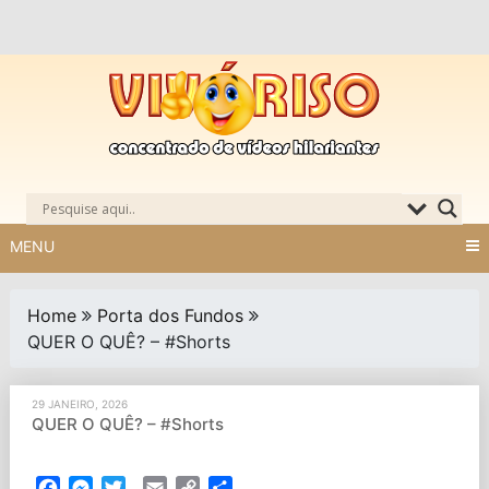
Skip
to
content
MENU
Home
Porta dos Fundos
QUER O QUÊ? – #Shorts
29 JANEIRO, 2026
QUER O QUÊ? – #Shorts
Facebook
Messenger
Twitter
Email
Copy
Partilhar