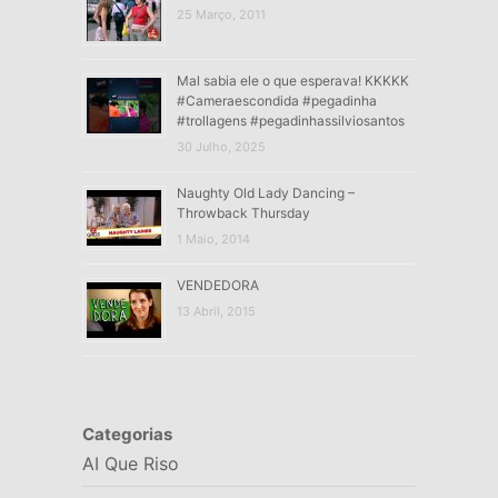
25 Março, 2011
Mal sabia ele o que esperava! KKKKK
#Cameraescondida #pegadinha
#trollagens #pegadinhassilviosantos
30 Julho, 2025
Naughty Old Lady Dancing –
Throwback Thursday
1 Maio, 2014
VENDEDORA
13 Abril, 2015
Categorias
AI Que Riso