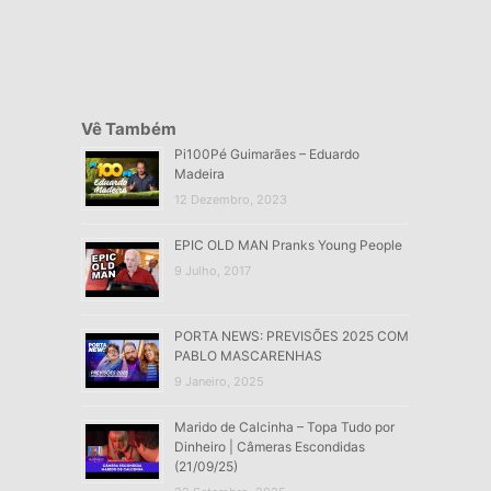
Vê Também
Pi100Pé Guimarães – Eduardo
Madeira
12 Dezembro, 2023
EPIC OLD MAN Pranks Young People
9 Julho, 2017
PORTA NEWS: PREVISÕES 2025 COM
PABLO MASCARENHAS
9 Janeiro, 2025
Marido de Calcinha – Topa Tudo por
Dinheiro | Câmeras Escondidas
(21/09/25)