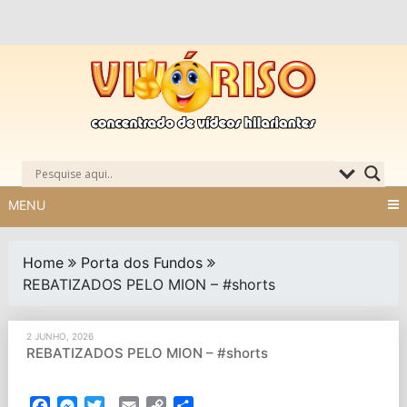
Skip
to
content
MENU
Home
Porta dos Fundos
REBATIZADOS PELO MION – #shorts
2 JUNHO, 2026
REBATIZADOS PELO MION – #shorts
Facebook
Messenger
Twitter
Email
Copy
Partilhar