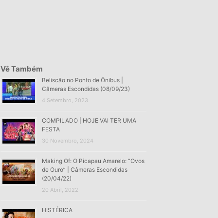
Vê Também
Beliscão no Ponto de Ônibus |
Câmeras Escondidas (08/09/23)
4 Setembro, 2023
COMPILADO | HOJE VAI TER UMA
FESTA
30 Novembro, 2024
Making Of: O Picapau Amarelo: “Ovos
de Ouro” | Câmeras Escondidas
(20/04/22)
20 Abril, 2022
HISTÉRICA