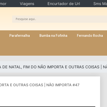
mor
Viagens
Encurtador de Url
Sms Ma
Parafernalha
Bumba na Fofinha
Fernando Rocha
 DE NATAL, FIM DO NÃO IMPORTA E OUTRAS COISAS | N
ORTA E OUTRAS COISAS | NÃO IMPORTA #47