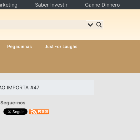
rketing
Saber Investir
Ganhe Dinhero
Pegadinhas
Just For Laughs
ÃO IMPORTA #47
Segue-nos