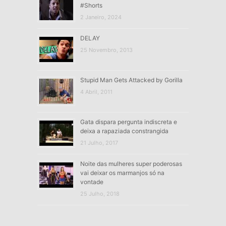
#Shorts
2 Janeiro, 2024
DELAY
25 Novembro, 2013
Stupid Man Gets Attacked by Gorilla
4 Abril, 2011
Gata dispara pergunta indiscreta e
deixa a rapaziada constrangida
21 Julho, 2017
Noite das mulheres super poderosas
vai deixar os marmanjos só na
vontade
25 Julho, 2018