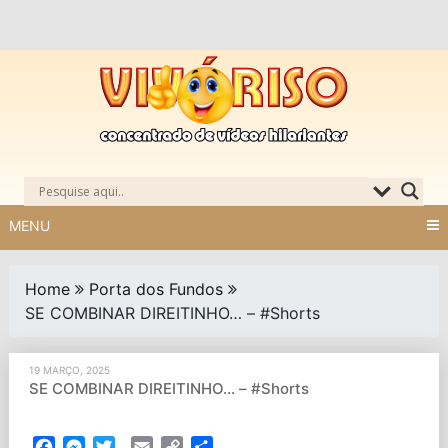
Skip
to
content
MENU
Home
Porta dos Fundos
SE COMBINAR DIREITINHO… – #Shorts
19 MARÇO, 2025
SE COMBINAR DIREITINHO… – #Shorts
Facebook
Messenger
Twitter
Email
Copy
Partilhar