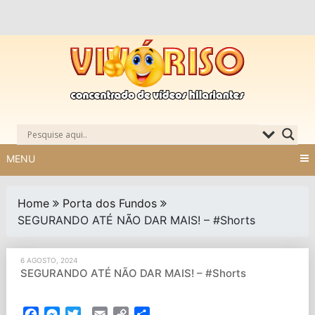
Skip
to
content
MENU
Home
Porta dos Fundos
SEGURANDO ATÉ NÃO DAR MAIS! – #Shorts
6 AGOSTO, 2024
SEGURANDO ATÉ NÃO DAR MAIS! – #Shorts
Facebook
Messenger
Twitter
Email
Copy
Partilhar