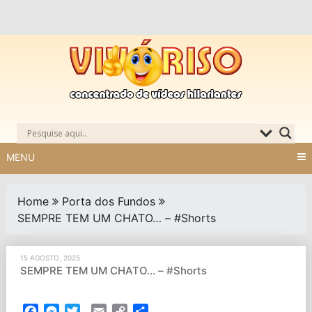
Skip
to
content
MENU
Home
Porta dos Fundos
SEMPRE TEM UM CHATO… – #Shorts
15 AGOSTO, 2025
SEMPRE TEM UM CHATO… – #Shorts
Facebook
Messenger
Twitter
Email
Copy
Partilhar