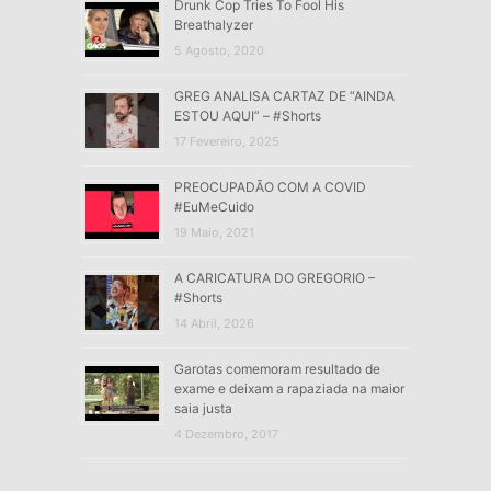
Drunk Cop Tries To Fool His
Breathalyzer
5 Agosto, 2020
GREG ANALISA CARTAZ DE “AINDA
ESTOU AQUI” – #Shorts
17 Fevereiro, 2025
PREOCUPADÃO COM A COVID
#EuMeCuido
19 Maio, 2021
A CARICATURA DO GREGORIO –
#Shorts
14 Abril, 2026
Garotas comemoram resultado de
exame e deixam a rapaziada na maior
saia justa
4 Dezembro, 2017