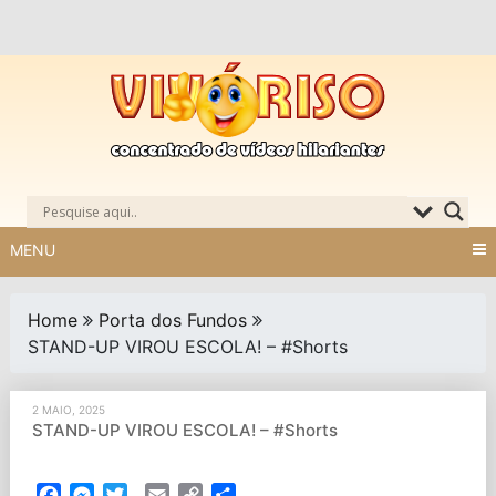
Skip
to
content
MENU
Home
Porta dos Fundos
STAND-UP VIROU ESCOLA! – #Shorts
2 MAIO, 2025
STAND-UP VIROU ESCOLA! – #Shorts
Facebook
Messenger
Twitter
Email
Copy
Partilhar