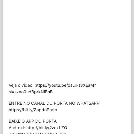
Veja o vídeo:
https://youtu.be/xsLrkt3XEaM?
si=sxao0ud8prkNlBnB
ENTRE NO CANAL DO PORTA NO WHATSAPP
https://bit.ly/ZapdoPorta
BAIXE O APP DO PORTA
Android:
http://bit.ly/2zcxLZO