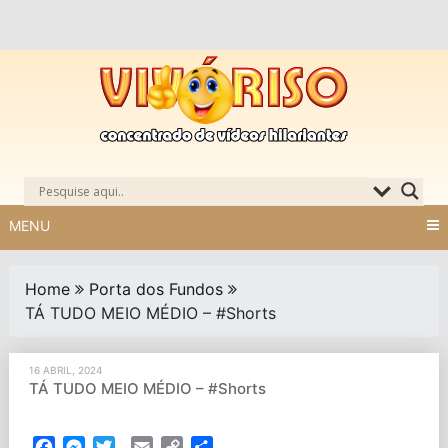
Skip
to
content
MENU
Home
Porta dos Fundos
TÁ TUDO MEIO MÉDIO – #Shorts
16 ABRIL, 2024
TÁ TUDO MEIO MÉDIO – #Shorts
Facebook
Messenger
Twitter
Email
Copy
Partilhar