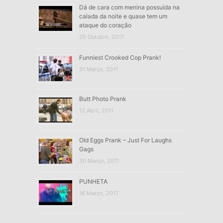
Dá de cara com menina possuída na
calada da noite e quase tem um
ataque do coração
25 Outubro, 2017
Funniest Crooked Cop Prank!
31 Março, 2011
Butt Photo Prank
12 Abril, 2011
Old Eggs Prank – Just For Laughs
Gags
30 Março, 2011
PUNHETA
16 Março, 2017