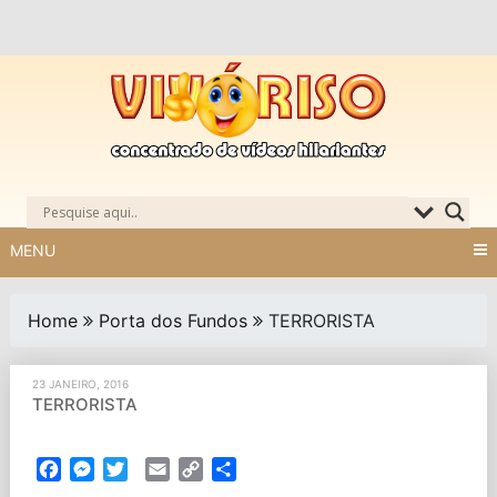
Skip
to
content
MENU
Home
Porta dos Fundos
TERRORISTA
23 JANEIRO, 2016
TERRORISTA
Facebook
Messenger
Twitter
Email
Copy
Partilhar
Link