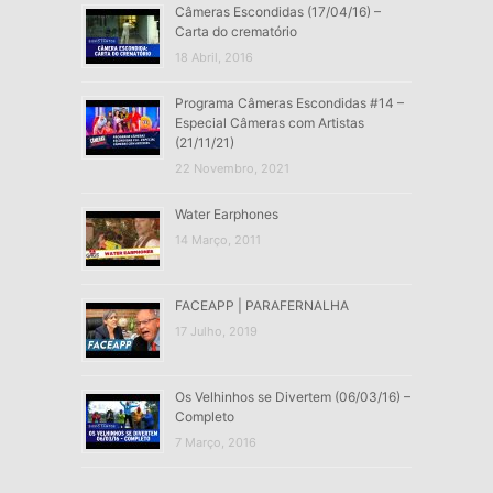
Câmeras Escondidas (17/04/16) –
Carta do crematório
18 Abril, 2016
Programa Câmeras Escondidas #14 –
Especial Câmeras com Artistas
(21/11/21)
22 Novembro, 2021
Water Earphones
14 Março, 2011
FACEAPP | PARAFERNALHA
17 Julho, 2019
Os Velhinhos se Divertem (06/03/16) –
Completo
7 Março, 2016