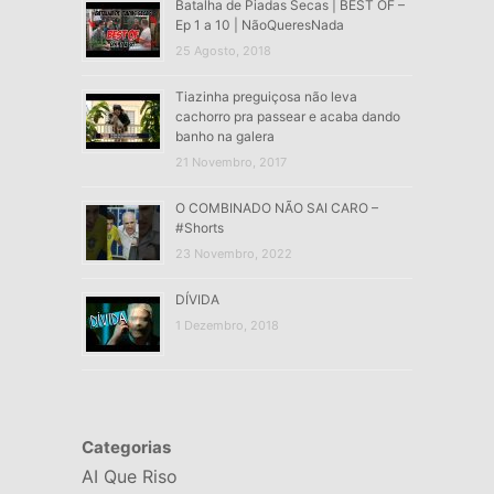
Batalha de Piadas Secas | BEST OF –
Ep 1 a 10 | NãoQueresNada
25 Agosto, 2018
Tiazinha preguiçosa não leva
cachorro pra passear e acaba dando
banho na galera
21 Novembro, 2017
O COMBINADO NÃO SAI CARO –
#Shorts
23 Novembro, 2022
DÍVIDA
1 Dezembro, 2018
Categorias
AI Que Riso