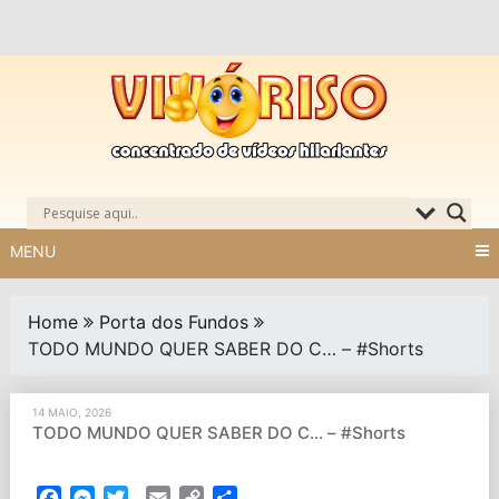
Skip
to
content
MENU
Home
Porta dos Fundos
TODO MUNDO QUER SABER DO C… – #Shorts
14 MAIO, 2026
TODO MUNDO QUER SABER DO C… – #Shorts
Facebook
Messenger
Twitter
Email
Copy
Partilhar