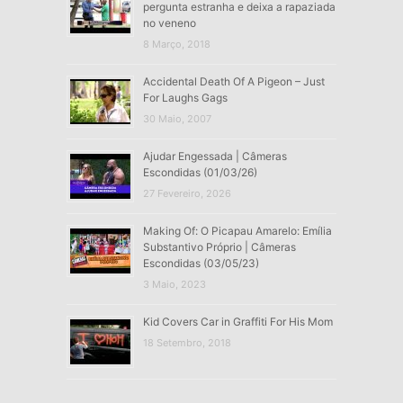
pergunta estranha e deixa a rapaziada
no veneno
8 Março, 2018
Accidental Death Of A Pigeon – Just
For Laughs Gags
30 Maio, 2007
Ajudar Engessada | Câmeras
Escondidas (01/03/26)
27 Fevereiro, 2026
Making Of: O Picapau Amarelo: Emília
Substantivo Próprio | Câmeras
Escondidas (03/05/23)
3 Maio, 2023
Kid Covers Car in Graffiti For His Mom
18 Setembro, 2018