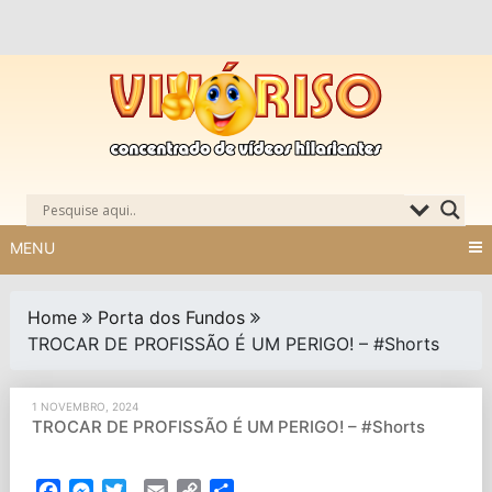
Skip
to
content
MENU
Home
Porta dos Fundos
TROCAR DE PROFISSÃO É UM PERIGO! – #Shorts
1 NOVEMBRO, 2024
TROCAR DE PROFISSÃO É UM PERIGO! – #Shorts
Facebook
Messenger
Twitter
Email
Copy
Partilhar