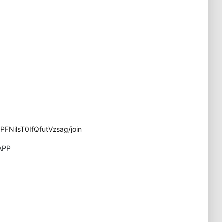
FNilsT0IfQfutVzsag/join
APP