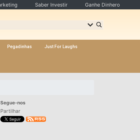
rketing
Saber Investir
Ganhe Dinhero
Pegadinhas
Just For Laughs
Segue-nos
Partilhar