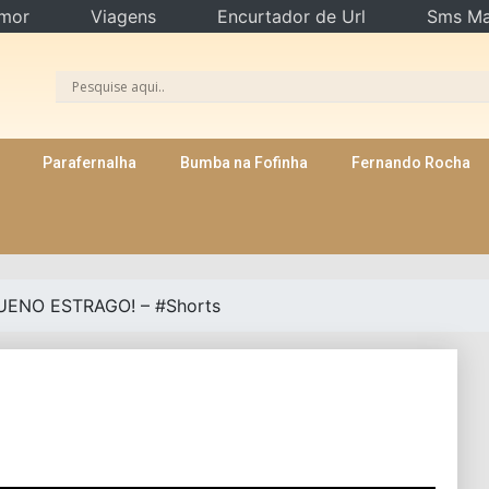
mor
Viagens
Encurtador de Url
Sms Ma
Parafernalha
Bumba na Fofinha
Fernando Rocha
ENO ESTRAGO! – #Shorts