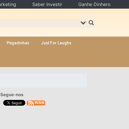
rketing
Saber Investir
Ganhe Dinhero
Pegadinhas
Just For Laughs
Segue-nos