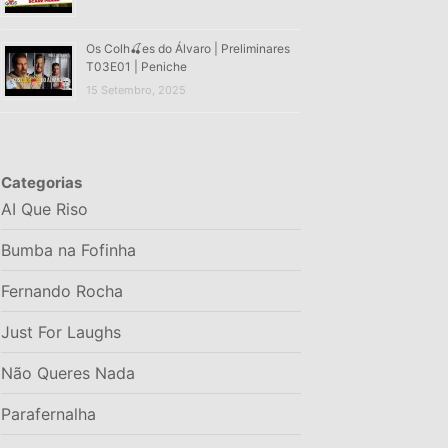
Os Colh🍒es do Álvaro | Preliminares
T03E01 | Peniche
15 Setembro, 2025
Categorias
AI Que Riso
Bumba na Fofinha
Fernando Rocha
Just For Laughs
Não Queres Nada
Parafernalha