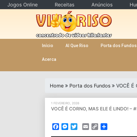
Jogos Online
Receitas
Anúncios
Hu
Skip
to
content
Início
AI Que Riso
Porta dos Fundos
Acerca
Home
Porta dos Fundos
VOCÊ É 
1 FEVEREIRO, 2026
VOCÊ É CORNO, MAS ELE É LINDO! – #
Facebook
Messenger
Twitter
Email
Copy
Partilhar
Link