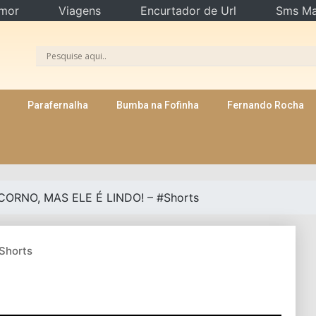
mor
Viagens
Encurtador de Url
Sms Ma
Parafernalha
Bumba na Fofinha
Fernando Rocha
CORNO, MAS ELE É LINDO! – #Shorts
Shorts