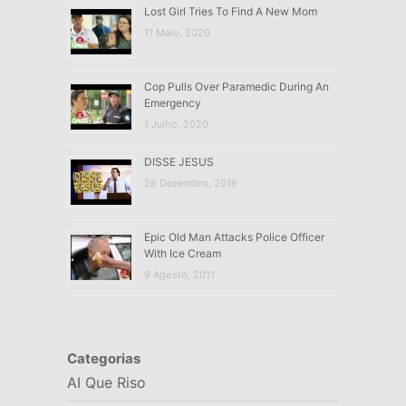
Lost Girl Tries To Find A New Mom
11 Maio, 2020
Cop Pulls Over Paramedic During An
Emergency
1 Julho, 2020
DISSE JESUS
26 Dezembro, 2016
Epic Old Man Attacks Police Officer
With Ice Cream
9 Agosto, 2011
Categorias
AI Que Riso