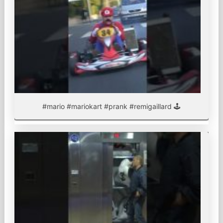
#mario #mariokart #prank #remigaillard 🕹