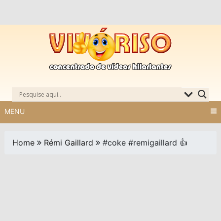
Skip
to
content
MENU
Home
Rémi Gaillard
#coke #remigaillard 👍