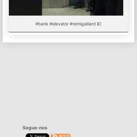
#bank #elevator #remigaillard 💵
Segue-nos