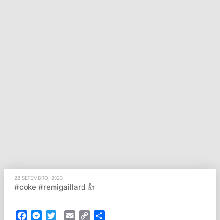
22 SETEMBRO, 2023
#coke #remigaillard 👍
Facebook
Messenger
Twitter
Email
Copy
Partilhar