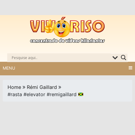
Skip
to
content
MENU
Home
Rémi Gaillard
#rasta #elevator #remigaillard