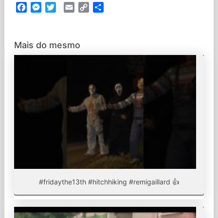
Facebook
Messenger
Twitter
Email
Copy
Partilhar
Link
Mais do mesmo
#fridaythe13th #hitchhiking #remigaillard 👍