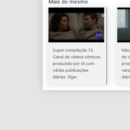
Mais do mesmo
Super compilação 13.
Não 
Canal de vídeos cómicos
de v
produzido por IA com
prod
várias publicações
vári
diárias. Siga-
diár