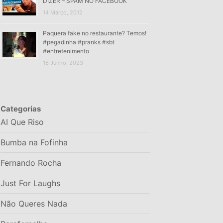
DIZER – SPAM NO FACEBOOK
14 Março, 2012
Paquera fake no restaurante? Temos!
#pegadinha #pranks #sbt
#entretenimento
16 Junho, 2023
Categorias
AI Que Riso
Bumba na Fofinha
Fernando Rocha
Just For Laughs
Não Queres Nada