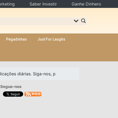
rketing
Saber Investir
Ganhe Dinhero
Pegadinhas
Just For Laughs
cações diárias. Siga-nos, p
Segue-nos