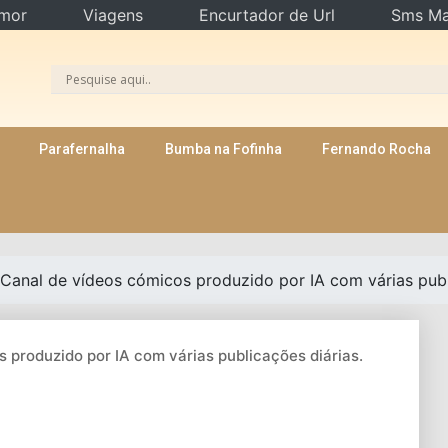
mor
Viagens
Encurtador de Url
Sms Ma
Parafernalha
Bumba na Fofinha
Fernando Rocha
Canal de vídeos cómicos produzido por IA com várias publi
 produzido por IA com várias publicações diárias.