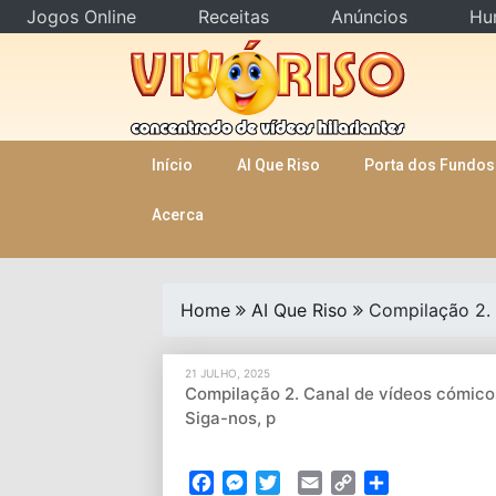
Jogos Online
Receitas
Anúncios
Hu
Skip
to
content
Início
AI Que Riso
Porta dos Fundos
Acerca
Home
AI Que Riso
Compilação 2. 
21 JULHO, 2025
Compilação 2. Canal de vídeos cómicos
Siga-nos, p
Facebook
Messenger
Twitter
Email
Copy
Partilhar