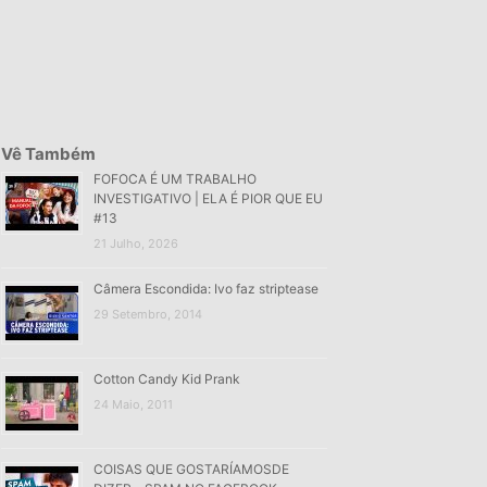
Vê Também
FOFOCA É UM TRABALHO
INVESTIGATIVO | ELA É PIOR QUE EU
#13
21 Julho, 2026
Câmera Escondida: Ivo faz striptease
29 Setembro, 2014
Cotton Candy Kid Prank
24 Maio, 2011
COISAS QUE GOSTARÍAMOSDE