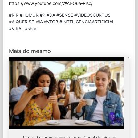
https://www.youtube.com/@AI-Que-Riso/
#RIR #HUMOR #PIADA #SENSE #VIDEOSCURTOS
#AIQUERISO #IA #VEO3 #INTELIGENCIAARTIFICIAL
#VIRAL #short
Mais do mesmo
Já me disseram coisas piores. Canal de vídeos