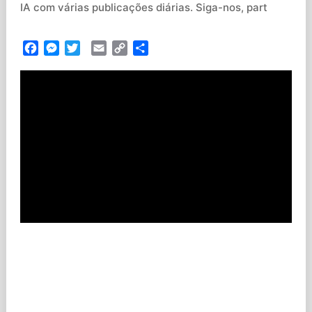
IA com várias publicações diárias. Siga-nos, part
Facebook
Messenger
Twitter
Email
Copy
Partilhar
Link