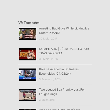
Vê Também
Arresting Bad Guys While Licking Ice
Cream PRANK!
30 Maio, 2017
COMPILADO | JÚLIA RABELLO POR
TRÁS DA PORTA
30 Maio, 2026
Bike na Academia | Câmeras
Escondidas (04/02/24)
3 Fevereiro, 2024
Two Legged Box Prank – Just For
Laughs Gags
2 Maio, 2011
Algo positivo. Canal de vídeos