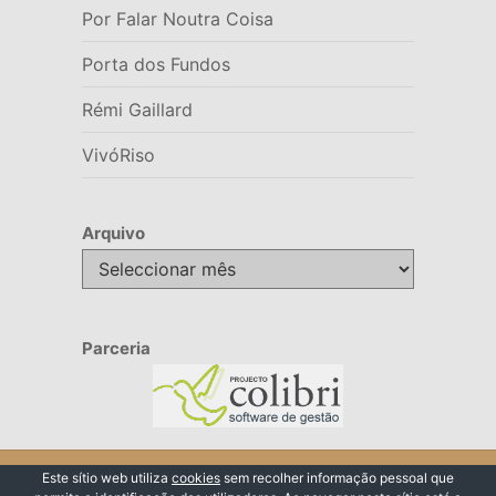
Por Falar Noutra Coisa
Porta dos Fundos
Rémi Gaillard
VivóRiso
Arquivo
Arquivo
Parceria
© 2026 VivóRiso
Este sítio web utiliza
cookies
sem recolher informação pessoal que