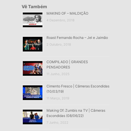
Vê Também
MAKING OF – MALDIÇÃO
4 Dezembro, 2018
Roast Fernando Rocha – Jel e Jaimão
2 Outubro, 2018
COMPILADO | GRANDES
PENSADORES
11 Junho, 2025
Cimento Fresco | Câmeras Escondidas
(10/03/19)
11 Março, 2019
Making Of: Zumbis na TV | Câmeras
Escondidas (08/06/22)
7 Junho, 2022