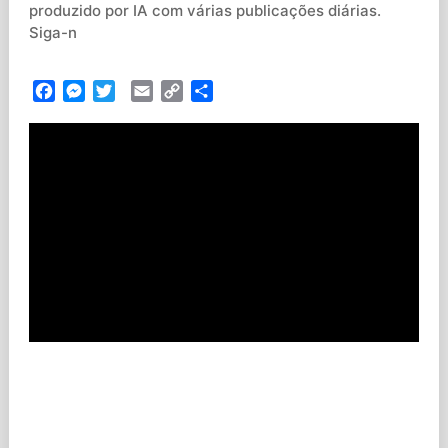
produzido por IA com várias publicações diárias.
Siga-n
Facebook
Messenger
Twitter
Email
Copy
Partilhar
Link