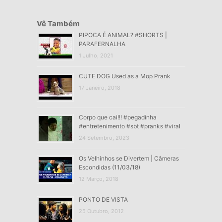
Vê Também
PIPOCA É ANIMAL? #SHORTS |
PARAFERNALHA
1 Julho, 2021
CUTE DOG Used as a Mop Prank
17 Janeiro, 2018
Corpo que cai!!! #pegadinha
#entretenimento #sbt #pranks #viral
24 Setembro, 2023
Os Velhinhos se Divertem | Câmeras
Escondidas (11/03/18)
12 Março, 2018
PONTO DE VISTA
25 Outubro, 2012