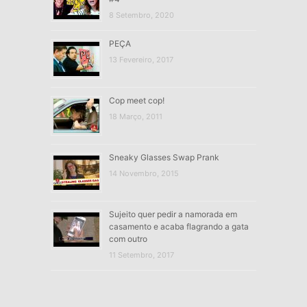
8 Setembro, 2020
PEÇA
13 Fevereiro, 2017
Cop meet cop!
18 Março, 2011
Sneaky Glasses Swap Prank
14 Novembro, 2015
Sujeito quer pedir a namorada em
casamento e acaba flagrando a gata
com outro
11 Setembro, 2017