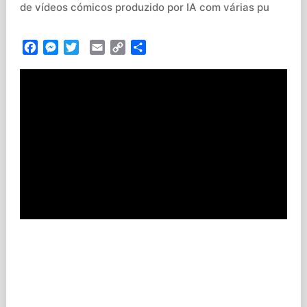
de vídeos cómicos produzido por IA com várias pu
Facebook
Messenger
Twitter
Email
Copy
Partilhar
Link