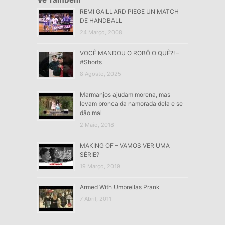
REMI GAILLARD PIEGE UN MATCH
DE HANDBALL
24 Março, 2008
VOCÊ MANDOU O ROBÔ O QUÊ?! –
#Shorts
8 Agosto, 2025
Marmanjos ajudam morena, mas
levam bronca da namorada dela e se
dão mal
2 Maio, 2018
MAKING OF – VAMOS VER UMA
SÉRIE?
19 Março, 2019
Armed With Umbrellas Prank
7 Abril, 2011