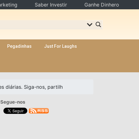
rketing
Saber Investir
Ganhe Dinhero
Pegadinhas
Just For Laughs
 diárias. Siga-nos, partilh
Segue-nos