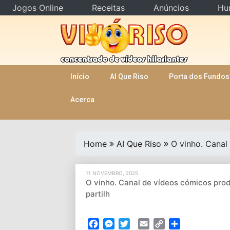
Jogos Online
Receitas
Anúncios
Hu
Skip
to
content
Início
AI Que Riso
Porta dos Fundos
Acerca
Home
AI Que Riso
O vinho. Canal
11 NOVEMBRO, 2025
O vinho. Canal de vídeos cómicos prod
partilh
Facebook
Messenger
Twitter
Email
Copy
Partilhar