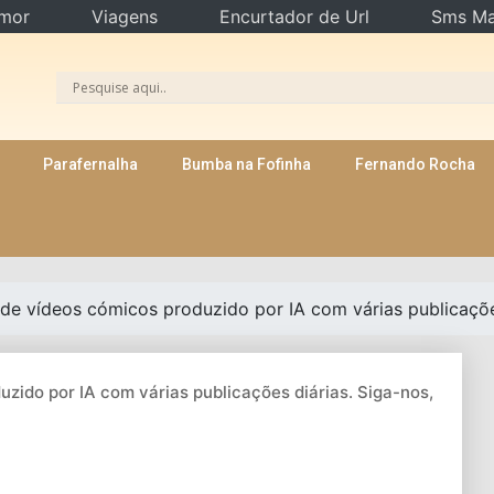
mor
Viagens
Encurtador de Url
Sms Ma
Parafernalha
Bumba na Fofinha
Fernando Rocha
 de vídeos cómicos produzido por IA com várias publicações
uzido por IA com várias publicações diárias. Siga-nos,