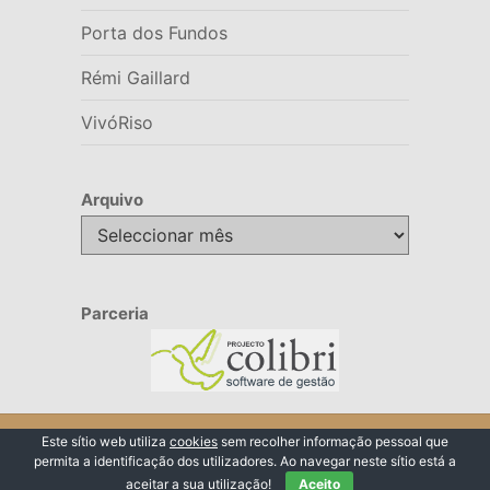
Porta dos Fundos
Rémi Gaillard
VivóRiso
Arquivo
Arquivo
Parceria
© 2026 VivóRiso
Este sítio web utiliza
cookies
sem recolher informação pessoal que
permita a identificação dos utilizadores. Ao navegar neste sítio está a
Voltar ao Topo ↑
aceitar a sua utilização!
Aceito