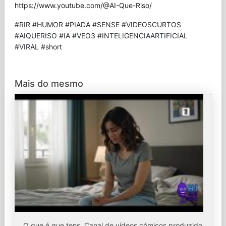
https://www.youtube.com/@AI-Que-Riso/
#RIR #HUMOR #PIADA #SENSE #VIDEOSCURTOS
#AIQUERISO #IA #VEO3 #INTELIGENCIAARTIFICIAL
#VIRAL #short
Mais do mesmo
O que é que tens. Canal de vídeos cómicos produzido