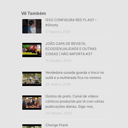
Vê Também
ISSO CONFIGURA RED FLAG? –
#Shorts
27 Agosto, 2025
JOÃO CAPA DE REVISTA,
ECOSSEXUALIDADE E OUTRAS
COISAS | NÃO IMPORTA #37
15 Outubro, 2025
Vendedora ousada guarda o troco no
sutiã e a mulherada fica no veneno
28 Janeiro, 2018
Gostou do prato. Canal de vídeos
cómicos produzido por IA com várias
publicações diárias. Siga-nos,
25 Outubro, 2025
Change Prank