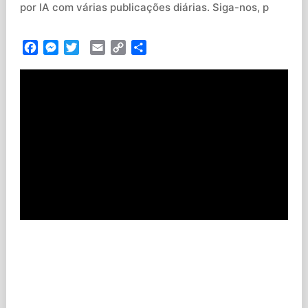
por IA com várias publicações diárias. Siga-nos, p
Facebook
Messenger
Twitter
Email
Copy
Partilhar
Link